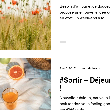
Besoin d’air pur et de douceu
propose une nouvelle idée de sortie 100% zen
en effet, un week-end à la...
2 août 2017
1 min de lecture
#Sortir – Déjeu
!
Nouvelle rubrique, nouvelle i
petit rendez-vous feeling good pour vous donner tout un
tas d’idées de...