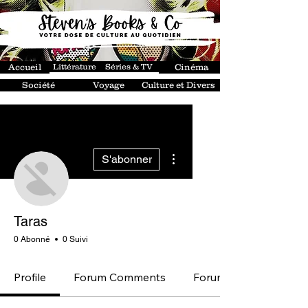
Accueil
Littérature
Séries & TV
Cinéma
Société
Voyage
Culture et Divers
Plus d'actions
S'abonner
Taras
0 Abonné
0 Suivi
Profile
Forum Comments
Forum Posts