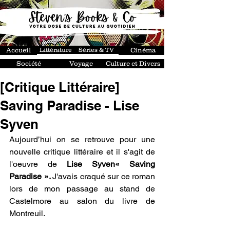
Accueil
Littérature
Séries & TV
Cinéma
Société
Voyage
Culture et Divers
[Critique Littéraire]
Saving Paradise - Lise
Syven
Aujourd’hui on se retrouve pour une 
nouvelle critique littéraire et il s'agit de 
l'oeuvre de
 Lise Syven« Saving 
Paradise ». 
J'avais craqué sur ce roman 
lors de mon passage au stand de 
Castelmore au salon du livre de 
Montreuil.