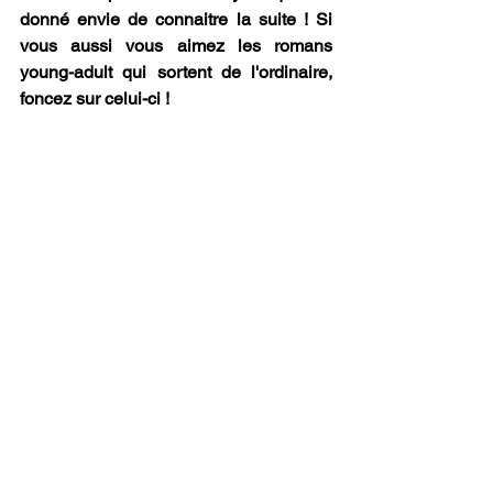
donné envie de connaitre la suite ! Si 
vous aussi vous aimez les romans 
young-adult qui sortent de l'ordinaire, 
foncez sur celui-ci ! 
Et vous ?
Avez-vous envie de lire ce roman ? 
Avez-vous lu ce roman ? Qu’en avez-
vous pensé ? N’hésitez pas à parler de 
tout ça dans les commentaires !
Mots-clés :
littérature
Critiques littéraires
Littérature
Littérature
Critiques Littéraires