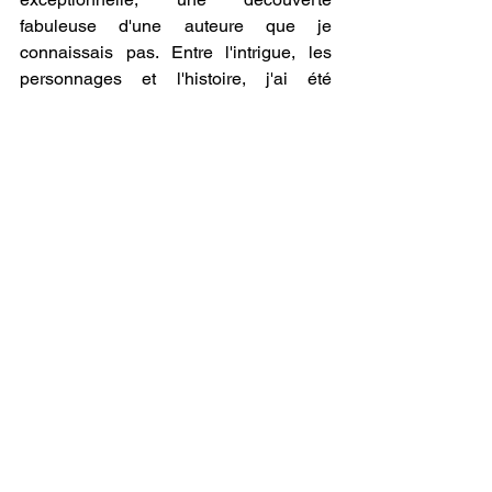
fabuleuse d'une auteure que je 
connaissais pas. Entre l'intrigue, les 
personnages et l'histoire, j'ai été 
totalement conquis par ce roman ! 
Un roman intrigant et passionnant qui 
vous conduira tout droit dans les secrets 
de la cour des argents, un livre que je 
vous invite vivement à découvrir ! 
Et vous ?
Avez-vous envie de lire ce roman ? 
Avez-vous lu ce roman ? Qu’en avez-
vous pensé ? N’hésitez pas à parler de 
tout ça dans les commentaires !
Mots-clés :