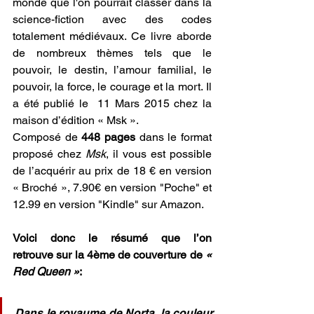
monde que l'on pourrait classer dans la 
science-fiction avec des codes 
totalement médiévaux. Ce livre aborde 
de nombreux thèmes tels que le 
pouvoir, le destin, l’amour familial, le 
pouvoir, la force, le courage et la mort. Il 
a été publié le  11 Mars 2015 chez la 
maison d’édition « Msk ».
Composé de
 448 pages
 dans le format 
proposé chez 
Msk
, il vous est possible 
de l’acquérir au prix de 18 € en version 
« Broché », 7.90€ en version "Poche" et 
12.99 en version "Kindle" sur
 Amazon
.
Voici donc le résumé que l’on 
retrouve sur la 4ème de couverture de
 « 
Red Queen »
:
Dans le royaume de Norta, la couleur 