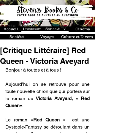
Accueil
Littérature
Séries & TV
Cinéma
Société
Voyage
Culture et Divers
[Critique Littéraire] Red
Queen - Victoria Aveyard
Bonjour à toutes et à tous !
Aujourd’hui on se retrouve pour une 
toute nouvelle chronique qui portera sur 
le roman de
 Victoria Aveyard, « Red 
Queen»
.
Le roman «
Red Queen
 »  est une 
Dystopie/Fantasy se déroulant dans un 