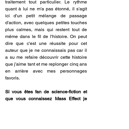
traitement tout particulier. Le rythme 
quant à lui ne m'a pas étonné, il s'agit 
ici d'un petit mélange de passage 
d'action, avec quelques petites touches 
plus calmes, mais qui restent tout de 
même dans le fil de l'histoire. On peut 
dire que c'est une réussite pour cet 
auteur que je ne connaissais pas car il 
a su me refaire découvrir cette histoire 
que j'aime tant et me replonger cinq ans 
en arrière avec mes personnages 
favoris.
Si vous êtes fan de science-fiction et 
que vous connaissez Mass Effect je 
vous invite à lire absolument ce roman ! 
Si vous ne le connaissez pas, je vous le 
recommande également, ce livre est 
néanmoins adressé à un public adulte.