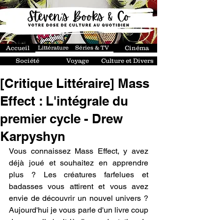
Accueil
Littérature
Séries & TV
Cinéma
Société
Voyage
Culture et Divers
[Critique Littéraire] Mass
Effect : L'intégrale du
premier cycle - Drew
Karpyshyn
Vous connaissez Mass Effect, y avez 
déjà joué et souhaitez en apprendre 
plus ? Les créatures farfelues et 
badasses vous attirent et vous avez 
envie de découvrir un nouvel univers ? 
Aujourd'hui je vous parle d'un livre coup 