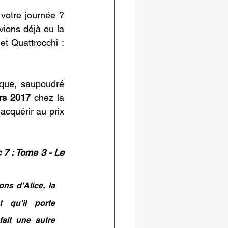
otre journée ? 
ions déjà eu la 
et Quattrocchi : 
que, saupoudré 
rs 2017 
chez la 
acquérir au prix 
 7 : Tome 3 - Le 
ns d'Alice, la 
 qu'il porte 
it une autre 