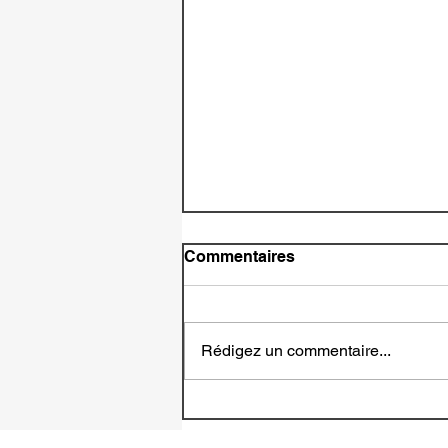
Commentaires
Rédigez un commentaire...
[Critique Littéraire]
Westfallen – Et si l’Histoire