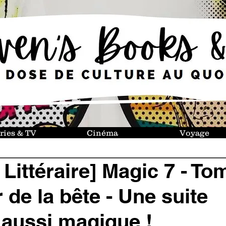
ries & TV
Cinéma
Voyage
 Littéraire] Magic 7 - To
 de la bête - Une suite
 aussi magique !