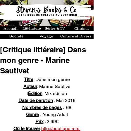
Accueil
Littérature
Séries & TV
Cinéma
Société
Voyage
Culture et Divers
[Critique littéraire] Dans
mon genre - Marine
Sautivet
Titre
: Dans mon genre
Auteur
: Marine Sautive
t
Édition
: Mix édition
Date de parution
 : Mai 2016
Nombres de pages
 :  68
Genre
 :  Young Adult
Prix
 : 2.99€
Où le trouver
:
http://boutique.mix-