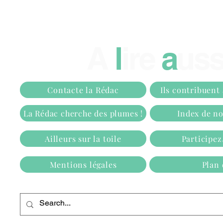
A
l
ire
a
ussi
Contacte la Rédac
Ils contribuent
La Rédac cherche des plumes !
Index de n
Ailleurs sur la toile
Participe
Mentions légales
Plan 