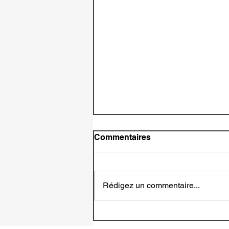
Commentaires
Rédigez un commentaire...
[Critique Littéraire]
Westfallen – Et si l’Histoire