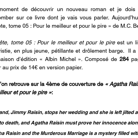
moment de découvrir un nouveau roman et je dois d
mber sur ce livre dont je vais vous parler. Aujourd’hu
e, tome 05 : Pour le meilleur et pour le pire » de M.C. B
e, tome 05 : Pour le meilleur et pour le pire 
est un l
stie, en plus jeune, pétillante et drôlement barge.  Il a 
aison d’édition « Albin Michel ». Composé de 
284 
pa
r au prix de 14€ en version papier.
l’on retrouve sur la 4ème de couverture de
 « Agatha Rai
lleur et pour le pire »
:
and, Jimmy Raisin, stops her wedding and she is left jilted at 
to death, and Agatha Raisin must prove her innocence along
ha Raisin and the Murderous Marriage is a mystery filled wi