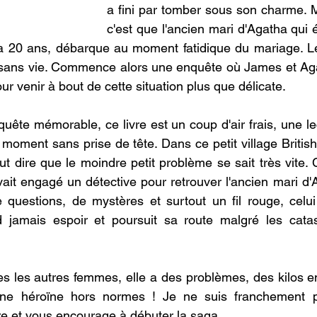
a fini par tomber sous son charme. Ma
c'est que l'ancien mari d'Agatha qui é
ela 20 ans, débarque au moment fatidique du mariage. L
é sans vie. Commence alors une enquête où James et Aga
our venir à bout de cette situation plus que délicate. 
uête mémorable, ce livre est un coup d'air frais, une lec
moment sans prise de tête. Dans ce petit village British
faut dire que le moindre petit problème se sait très vite. C
ait engagé un détective pour retrouver l'ancien mari d'A
questions, de mystères et surtout un fil rouge, celui 
 jamais espoir et poursuit sa route malgré les catas
s les autres femmes, elle a des problèmes, des kilos en
 une héroïne hors normes ! Je ne suis franchement 
re et vous encourage à débuter la saga.