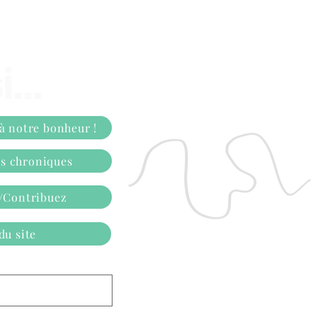
...
 à notre bonheur !
os chroniques
z/Contribuez
du site
Steven's 