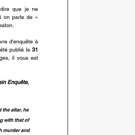
ire que je ne 
i on parle de « 
eaton.
ivre d'enquête à 
été publié le
 31 
ges, il vous est 
sin Enquête, 
the altar, he 
 with that of 
th murder and 