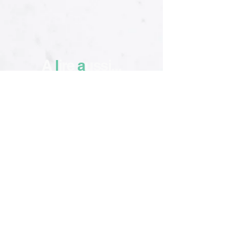
A
l
ire
a
ussi...
Contacte la Rédac
Ils contribuent à notre bonheur !
La Rédac cherche des plumes !
Index de nos chroniques
Participez/Contribuez