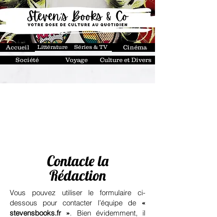
Accueil
Littérature
Séries & TV
Cinéma
Société
Voyage
Culture et Divers
Contacte la
Rédaction
Vous pouvez utiliser le formulaire ci-
dessous pour contacter l’équipe de
«
stevensbooks.fr »
. Bien évidemment, il