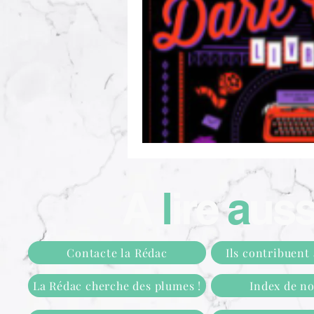
A
l
ire
a
ussi
Contacte la Rédac
Ils contribuent
La Rédac cherche des plumes !
Index de n