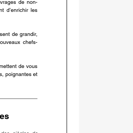
ouvrages de non-
t d’enrichir les 
ent de grandir, 
nouveaux chefs-
omettent de vous 
s, poignantes et 
nes