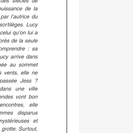
es siècles de 
puissance de la 
ar l’autrice du 
ortilèges. Lucy 
celui qu’on lui a 
près de la seule 
omprendre : sa 
ucy arrive dans 
hée au sommet 
 vents, elle ne 
passée Jess ? 
ans une ville 
endes vont bon 
contres, elle 
mmes disparus 
ystérieuses et 
rotte. Surtout, 