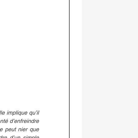
e implique qu’il 
té d’enfreindre 
 peut nier que 
re d’un simple 