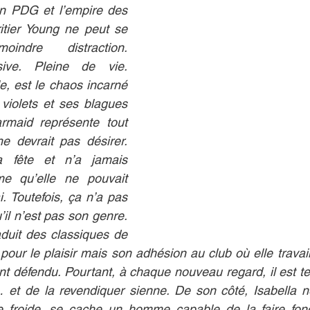
in PDG et l’empire des 
itier Young ne peut se 
ndre distraction. 
ive. Pleine de vie. 
le, est le chaos incarné 
violets et ses blagues 
rmaid représente tout 
 devrait pas désirer. 
a fête et n’a jamais 
 qu’elle ne pouvait 
i. Toutefois, ça n’a pas 
il n’est pas son genre. 
duit des classiques de 
n pour le plaisir mais son adhésion au club où elle travaill
nt défendu. Pourtant, à chaque nouveau regard, il est ten
 et de la revendiquer sienne. De son côté, Isabella ne
 froide, se cache un homme capable de la faire fond