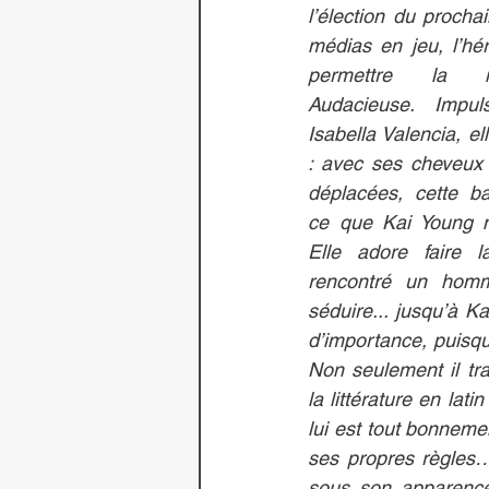
l’élection du procha
médias en jeu, l’hér
permettre la moi
Audacieuse. Impuls
Isabella Valencia, el
: avec ses cheveux 
déplacées, cette ba
ce que Kai Young ne
Elle adore faire l
rencontré un homme
séduire... jusqu’à Ka
d’importance, puisqu’
Non seulement il tra
la littérature en lati
lui est tout bonneme
ses propres règles…
sous son apparence