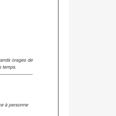
rands orages de 
s temps.
nce à personne