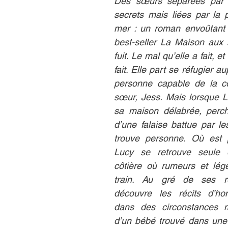
Des sœurs séparées par d
secrets mais liées par la 
mer : un roman envoûtant p
best-seller La Maison aux s
fuit. Le mal qu’elle a fait, et 
fait. Elle part se réfugier au
personne capable de la c
sœur, Jess. Mais lorsque L
sa maison délabrée, perc
d’une falaise battue par les
trouve personne. Où est 
Lucy se retrouve seule d
côtière où rumeurs et lég
train. Au gré de ses ren
découvre les récits d’ho
dans des circonstances m
d’un bébé trouvé dans une g