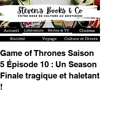
Accueil
Littérature
Séries & TV
Cinéma
Société
Voyage
Culture et Divers
Game of Thrones Saison
5 Épisode 10 : Un Season
Finale tragique et haletant
!