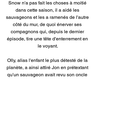
Snow n'a pas fait les choses à moitié 
dans cette saison, il a aidé les 
sauvageons et les a ramenés de l'autre 
côté du mur, de quoi énerver ses 
compagnons qui, depuis le dernier 
épisode, tire une tête d'enterrement en 
le voyant.
Olly, alias l'enfant le plus détesté de la 
planète, a ainsi attiré Jon en prétextant 
qu'un sauvageon avait revu son oncle 
Benjen Stark, disparu depuis la saison 
1. Le jeune homme est alors excité a 
l'idée d'en savoir plus, il court a 
l'extérieur, se précipite vers un 
regroupement d'hommes avant de 
tomber nez à nez avec une croix en 
bois avec inscrit dessus le mot "Traître". 
Il déchante très vite et se retourne vers 