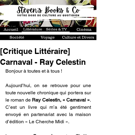
Accueil
Littérature
Séries & TV
Cinéma
Société
Voyage
Culture et Divers
[Critique Littéraire]
Carnaval - Ray Celestin
Bonjour à toutes et à tous !
Aujourd’hui, on se retrouve pour une 
toute nouvelle chronique qui portera sur 
le roman de 
Ray Celestin, « Carnaval »
. 
C’est un livre qui m’a été gentiment 
envoyé en partenariat avec la maison 
d’édition « Le Cherche Midi ».