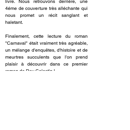
livre. Nous retrouvons derrière, une 
4éme de couverture très alléchante qui 
nous promet un récit sanglant et 
haletant. 
Finalement, cette lecture du roman 
"Carnaval" était vraiment très agréable, 
un mélange d'enquêtes, d'histoire et de 
meurtres succulents que l'on prend 
plaisir à découvrir dans ce premier 
roman de Ray Celestin ! 
Un roman palpitant qui vous plongera 
au cœur d'une tuerie sans fin et d'un 
univers original. Je vous conseille 
fortement ce roman si vous appréciez 
les enquêtes et les histoires complexes 
!