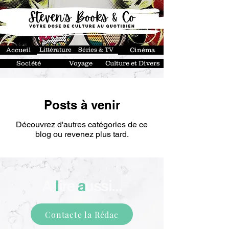
Accueil
Littérature
Séries & TV
Cinéma
Société
Voyage
Culture et Divers
Posts à venir
Découvrez d'autres catégories de ce
blog ou revenez plus tard.
A
l
ire
a
ussi...
Contacte la Rédac